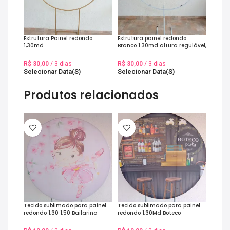
pode escolher a data inicial (dia
da retirada), e automaticamente
será informada a data final da
Estrutura Painel redondo
Estrutura painel redondo
locação (dia da devolução). Caso
1,30md
Branco 1.30md altura regulável,
1.70 altura maximo
o item esteja indisponível, você
R$
30,00
/ 3 dias
R$
30,00
/ 3 dias
verá um aviso de indisponibilidade
Selecionar Data(s)
Selecionar Data(s)
para a data.
Produtos relacionados
Adicione os itens ao seu
orçamento e conclua o pedido
preenchendo seus dados e
escolhendo a forma de entrega e
pagamento.
Pronto! Seu pedido foi recebido e
será separado para a data da sua
reserva.
Tecido sublimado para painel
Tecido sublimado para painel
redondo 1,30 1,50 Bailarina
redondo 1,30Md Boteco