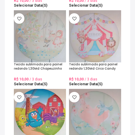
R$
10,00
/ 3 dias
R$
10,00
/ 3 dias
Selecionar Data(s)
Selecionar Data(s)
Tecido sublimado para painel
Tecido sublimado para painel
redondo 1,30Md Chapeuzinho
redondo 1,30Md Circo Candy
Vermelho Aquarelado
Vermelho
R$
10,00
/ 3 dias
R$
10,00
/ 3 dias
Selecionar Data(s)
Selecionar Data(s)