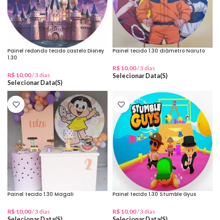
Painel redondo tecido castelo Disney
Painel tecido 1.30 diâmetro Naruto
1.30
R$
10,00
/ 3 dias
R$
10,00
/ 3 dias
Selecionar Data(s)
Selecionar Data(s)
Painel tecido 1.30 Magali
Painel tecido 1.30 Stumble Gyus
R$
10,00
/ 3 dias
R$
10,00
/ 3 dias
Selecionar Data(s)
Selecionar Data(s)