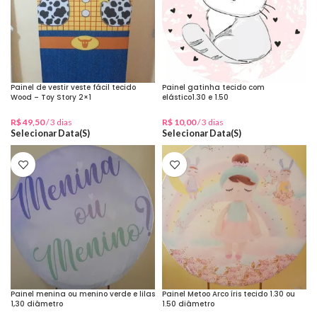
Painel de vestir veste fácil tecido
Painel gatinha tecido com
Wood – Toy Story 2×1
elástico1.30 e 1.50
R$
49,50
/ 3 dias
R$
10,00
/ 3 dias
Selecionar Data(s)
Selecionar Data(s)
Painel menina ou menino verde e lilas
Painel Metoo Arco íris tecido 1.30 ou
1,30 diâmetro
1.50 diâmetro