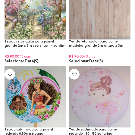
Tecido retangular para painel
Tecido retangular para painel
grande 2m x 3m veste facil – Jardim
madeira grande 2m altura x 3m
largura veste facil – Palete
R$
90,00
/ 3 dias
R$
90,00
/ 3 dias
Selecionar Data(s)
Selecionar Data(s)
Tecido sublimado para painel
Tecido sublimado para painel
redondo 0,80cm Moana
redondo 1,30 1,50 Bailarina