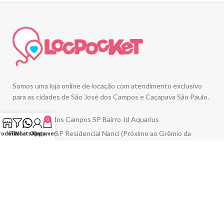
Somos uma loja online de locação com atendimento exclusivo
para as cidades de São José dos Campos e Caçapava São Paulo.
São José dos Campos SP Bairro Jd Aquarius
0
Caçapava SP Residencial Nanci (Próximo ao Grêmio da
rodutos
Filtros
WhatsApp
Conta
Orçamento
Nestle)
Tel: (12) 99682 6787
Email:
saojosedoscampos@locpocket.com.br
cacapava@locpocket.com.br