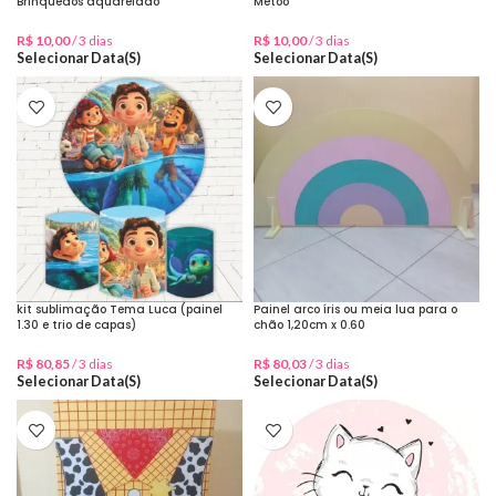
Brinquedos aquarelado
Metoo
R$
10,00
/ 3 dias
R$
10,00
/ 3 dias
Selecionar Data(s)
Selecionar Data(s)
kit sublimação Tema Luca (painel
Painel arco íris ou meia lua para o
1.30 e trio de capas)
chão 1,20cm x 0.60
R$
80,85
/ 3 dias
R$
80,03
/ 3 dias
Selecionar Data(s)
Selecionar Data(s)