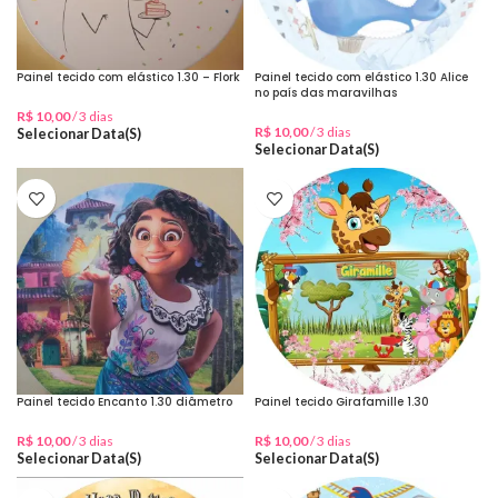
Painel tecido com elástico 1.30 – Flork
Painel tecido com elástico 1.30 Alice
no país das maravilhas
R$
10,00
/ 3 dias
R$
10,00
/ 3 dias
Selecionar Data(s)
Selecionar Data(s)
Painel tecido Encanto 1.30 diâmetro
Painel tecido Girafamille 1.30
R$
10,00
/ 3 dias
R$
10,00
/ 3 dias
Selecionar Data(s)
Selecionar Data(s)