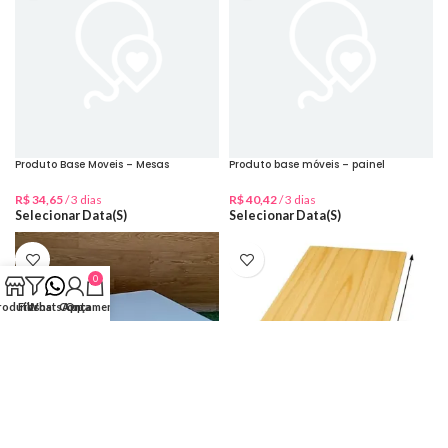
Produto Base Moveis – Mesas
Produto base móveis – painel
R$
34,65
/ 3 dias
R$
40,42
/ 3 dias
Selecionar Data(s)
Selecionar Data(s)
0
rodutos
Filtros
WhatsApp
Conta
Orçamento
Tablado mdf 80cm largura X 98cm
Tampo mesa pinus 1.20x 60cm