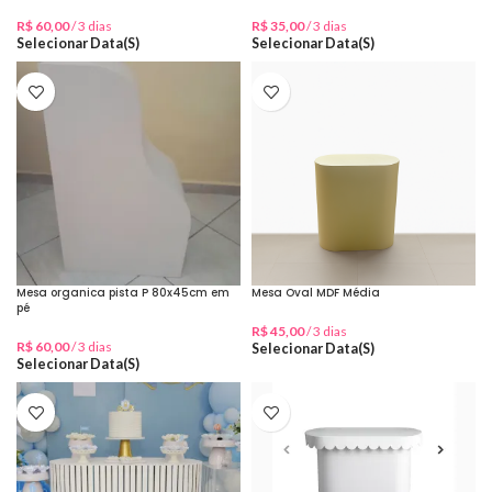
R$
60,00
/ 3 dias
R$
35,00
/ 3 dias
Selecionar Data(s)
Selecionar Data(s)
Mesa organica pista P 80x45cm em
Mesa Oval MDF Média
pé
R$
45,00
/ 3 dias
R$
60,00
/ 3 dias
Selecionar Data(s)
Selecionar Data(s)