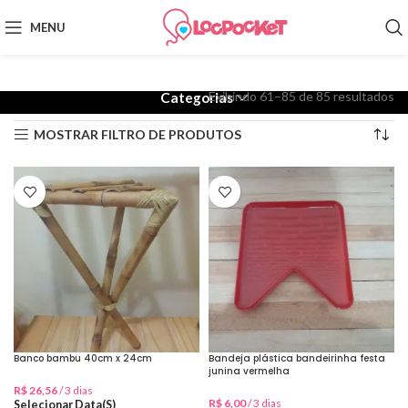
MENU
Exibindo 61–85 de 85 resultados
Categorias
MOSTRAR FILTRO DE PRODUTOS
Banco bambu 40cm x 24cm
Bandeja plástica bandeirinha festa
junina vermelha
R$
26,56
/ 3 dias
R$
6,00
/ 3 dias
Selecionar Data(s)