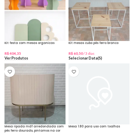
Kit festa com mesas organicas
Kit mesas cubo pés ferro branco
R$
404,35
R$
60,50
/ 3 dias
Selecionar Data(s)
Ver Produtos
Mesa ripada mdf arredondada com
Mesa 1.80 para uso com toalhas
pés ferro dourado, pintamos na cor