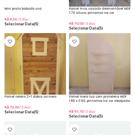
Mini prato babado uva
Painel Arco, vazado desmontável MDF
1.70 Altura, pintamos na cor
desejada
R$
8,36
/ 3 dias
R$
70,00
/ 3 dias
Selecionar Data(s)
Selecionar Data(s)
Painel celeiro 2×1 dobra ao meio
Painel meia lua com prateleira MDF
1.85 x 0.90, pintamos na cor desejada.
R$
70,00
/ 3 dias
R$
95,70
/ 3 dias
Selecionar Data(s)
Selecionar Data(s)