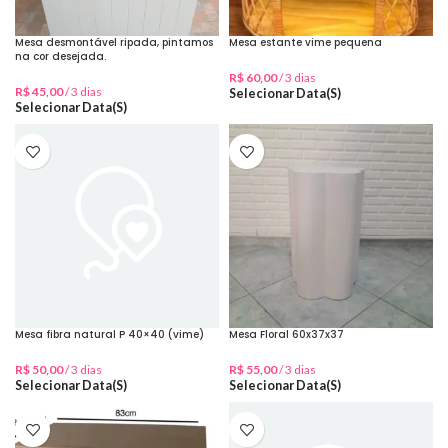
Mesa desmontável ripada, pintamos
Mesa estante vime pequena
na cor desejada.
R$
60,00
/ 3 dias
R$
45,00
/ 3 dias
Selecionar Data(s)
Selecionar Data(s)
Mesa fibra natural P 40×40 (vime)
Mesa Floral 60x37x37
R$
50,00
/ 3 dias
R$
55,00
/ 3 dias
Selecionar Data(s)
Selecionar Data(s)