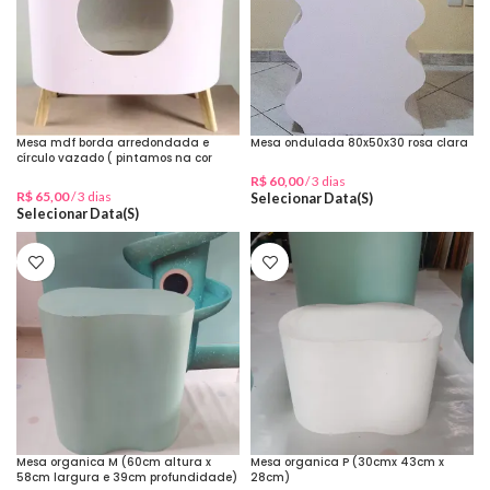
Mesa mdf borda arredondada e
Mesa ondulada 80x50x30 rosa clara
círculo vazado ( pintamos na cor
desejada)
R$
60,00
/ 3 dias
R$
65,00
/ 3 dias
Selecionar Data(s)
Selecionar Data(s)
Mesa organica M (60cm altura x
Mesa organica P (30cmx 43cm x
58cm largura e 39cm profundidade)
28cm)