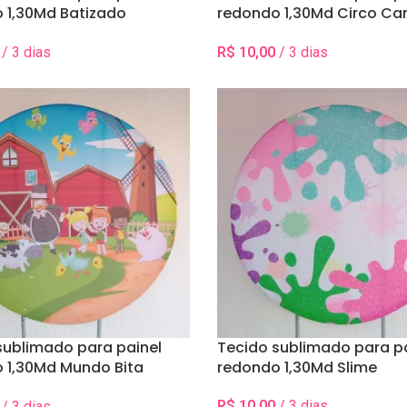
 1,30Md Batizado
redondo 1,30Md Circo Ca
 Santo Anjo
Vermelho
/ 3 dias
R$
10,00
/ 3 dias
 Data(s)
Selecionar Data(s)
sublimado para painel
Tecido sublimado para p
 1,30Md Mundo Bita
redondo 1,30Md Slime
nha
R$
10,00
/ 3 dias
/ 3 dias