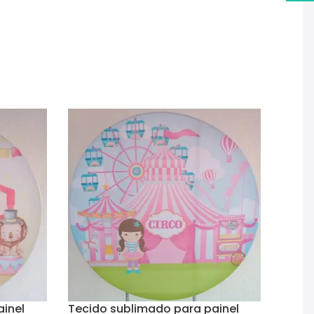
dados e escolhendo a forma de entrega e
 foi recebido e será separado para a data da sua
ainel
Tecido sublimado para painel