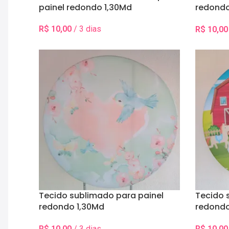
painel redondo 1,30Md
redondo
Dourado
R$
10,00
/ 3 dias
R$
10,00
Selecionar Data(s)
Selecionar
Tecido sublimado para painel
Tecido 
redondo 1,30Md
redondo
Jardim/Passaros/Coração
Fazendi
R$
10,00
/ 3 dias
R$
10,00