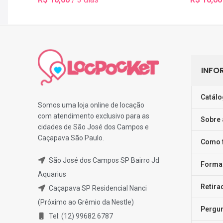
Selecionar Data(s)
Selecionar
INFO
Catálo
Somos uma loja online de locação
com atendimento exclusivo para as
Sobre 
cidades de São José dos Campos e
Caçapava São Paulo.
Como 
São José dos Campos SP Bairro Jd
Forma
Aquarius
Retira
Caçapava SP Residencial Nanci
(Próximo ao Grêmio da Nestle)
Pergun
Tel: (12) 99682 6787