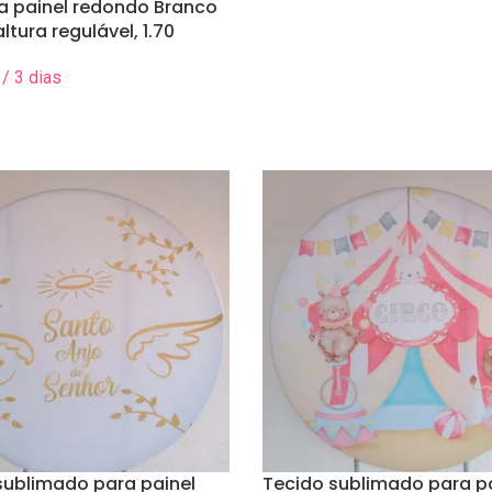
ra painel redondo Branco
preenchendo seus 
ltura regulável, 1.70
pagamento.
maximo
Pronto! Seu pedido
/ 3 dias
reserva.
 Data(s)
sublimado para painel
Tecido sublimado para p