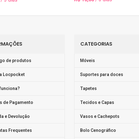
Selecionar Data(s)
 Data(s)
RMAÇÕES
CATEGORIAS
go de produtos
Móveis
a Locpocket
Suportes para doces
funciona?
Tapetes
s de Pagamento
Tecidos e Capas
da e Devolução
Vasos e Cachepots
tas Frequentes
Bolo Cenográfico