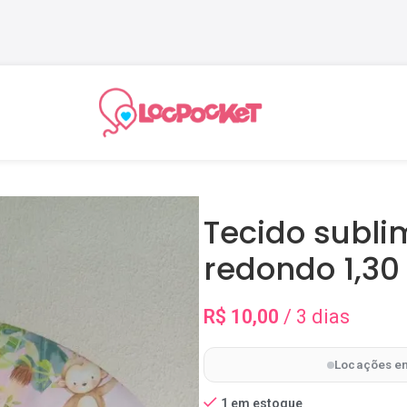
Tecido subli
redondo 1,30
R$
10,00
/ 3 dias
Locações en
1 em estoque