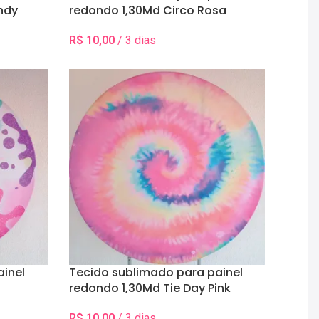
ndy
redondo 1,30Md Circo Rosa
R$
10,00
/ 3 dias
Selecionar Data(s)
ainel
Tecido sublimado para painel
redondo 1,30Md Tie Day Pink
R$
10,00
/ 3 dias