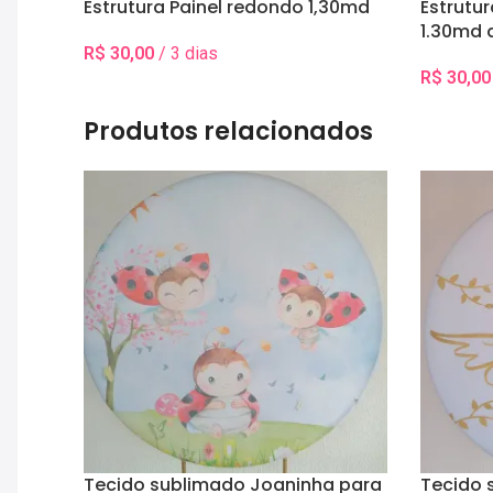
Estrutura Painel redondo 1,30md
Estrutu
1.30md a
R$
30,00
/ 3 dias
altura 
Selecionar Data(s)
R$
30,00
Selecionar
Produtos relacionados
Tecido sublimado Joaninha para
Tecido 