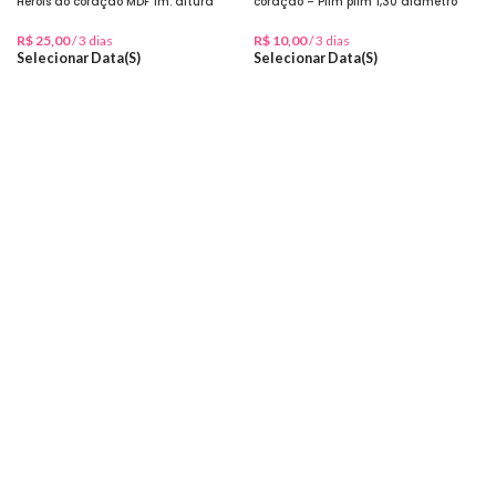
Heróis do coração MDF 1m. altura
coração – Plim plim 1,30 diâmetro
R$
25,00
/ 3 dias
R$
10,00
/ 3 dias
Selecionar Data(s)
Selecionar Data(s)