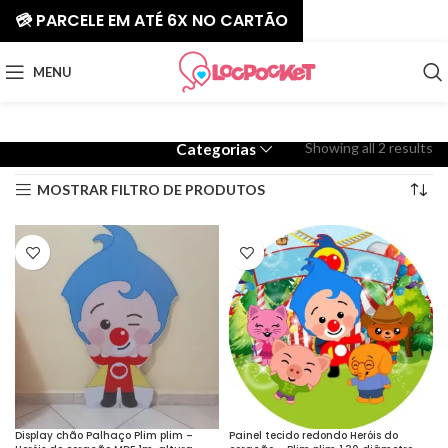
💳 PARCELE EM ATÉ 6X NO CARTÃO
MENU
Showing all 2 results
Categorias
MOSTRAR FILTRO DE PRODUTOS
Display chão Palhaço Plim plim –
Painel tecido redondo Heróis do