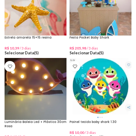
Estrela amarela 15×15 resina
Festa Pocket Baby Shark
R$
10,39
/ 3 dias
R$
205,98
/ 3 dias
Selecionar Data(s)
Selecionar Data(s)
Luminária Baleia Led + Plástico 30cm
Painel tecido baby shark 1.30
Rosa
R$
10,00
/ 3 dias