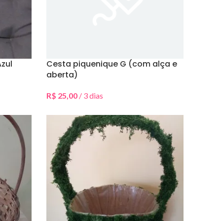
zul
Cesta piquenique G (com alça e
aberta)
R$
25,00
/ 3 dias
Selecionar Data(s)