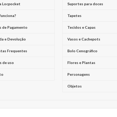
a Locpocket
Suportes para doces
funciona?
Tapetes
s de Pagamento
Tecidos e Capas
da e Devolução
Vasos e Cachepots
tas Frequentes
Bolo Cenográfico
s de uso
Flores e Plantas
to
Personagens
Objetos