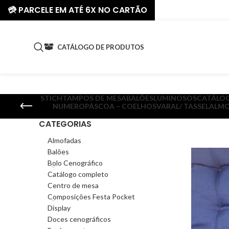
💳 PARCELE EM ATÉ 6X NO CARTÃO
CATÁLOGO DE PRODUTOS
STICH
TAMPOS DE MESA
BALÕES
LUMINOSOS
CATÁLO
NUMERO
PÁSCOA – COELHOS
VARAL/ TASSEL
ALMO
CATEGORIAS
Almofadas
Balões
Bolo Cenográfico
Catálogo completo
Centro de mesa
Composições Festa Pocket
Display
Doces cenográficos