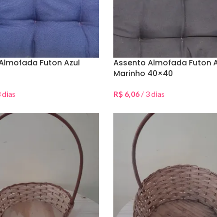
Almofada Futon Azul
Assento Almofada Futon A
Marinho 40×40
 dias
R$
6,06
/ 3 dias
Data(s)
Selecionar Data(s)