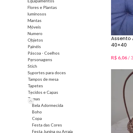
Equipamentos
Flores e Plantas
luminosos
Mantas
Móveis
Numero
Assento 
Objetos
40×40
Painéis
Páscoa - Coelhos
R$
6,06
/ 3
Personagens
Selecionar 
Stich
Suportes para doces
Tampos de mesa
Tapetes
Tecidos e Capas
Temas
Bela Adormecida
Boho
Copa
Festa das Cores
Festa Junina ou Arraia