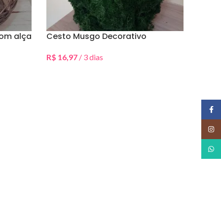
com alça
Cesto Musgo Decorativo
R$
16,97
/ 3 dias
Selecionar Data(s)
Face
Insta
What