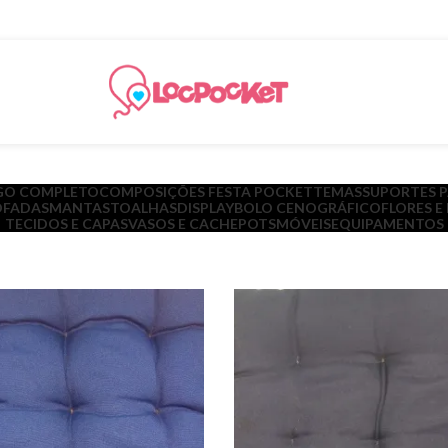
GO COMPLETO
COMPOSIÇÕES FESTA POCKET
TEMAS
SUPORTES 
FADAS
MANTAS
TOALHAS
DISPLAY
BOLO CENOGRÁFICO
FLORES E
TECIDOS E CAPAS
VASOS E CACHEPOTS
MÓVEIS
EQUIPAMENTOS