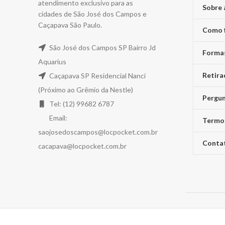
atendimento exclusivo para as
Sobre 
cidades de São José dos Campos e
Caçapava São Paulo.
Como 
São José dos Campos SP Bairro Jd
Forma
Aquarius
Retira
Caçapava SP Residencial Nanci
(Próximo ao Grêmio da Nestle)
Pergun
Tel: (12) 99682 6787
Email:
Termo
saojosedoscampos@locpocket.com.br
Conta
cacapava@locpocket.com.br