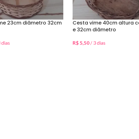
ime 23cm diâmetro 32cm
Cesta vime 40cm altura 
e 32cm diâmetro
 dias
R$
5,50
/ 3 dias
Data(s)
Selecionar Data(s)