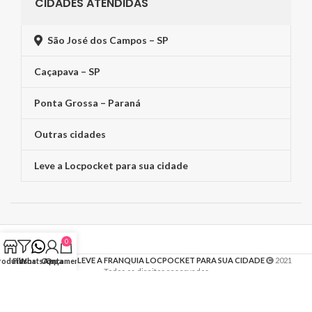
CIDADES ATENDIDAS
São José dos Campos – SP
Caçapava – SP
Ponta Grossa – Paraná
Outras cidades
Leve a Locpocket para sua cidade
0
CLIQUE E AQUI LEVE A FRANQUIA LOCPOCKET PARA SUA CIDADE
2021
rodutos
Filtros
WhatsApp
Conta
Orçamento
Todos os direitos reservados