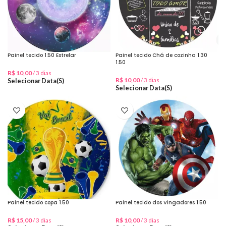
Painel tecido 1.50 Estrelar
Painel tecido Chá de cozinha 1.30
1.50
R$
10,00
/ 3 dias
R$
10,00
/ 3 dias
Selecionar Data(s)
Selecionar Data(s)
Painel tecido copa 1.50
Painel tecido dos Vingadores 1.50
R$
15,00
/ 3 dias
R$
10,00
/ 3 dias